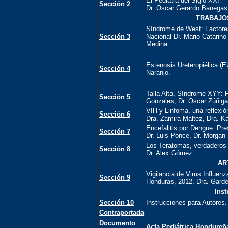
El Pediatra del Siglo XXI
Sección 2
Dr. Oscar Gerardo Banegas
TRABAJOS
Síndrome de West: Factores
Sección 3
Nacional Dr. Mario Catarin
Medina.
Estenosis Ureteropiélica (E
Sección 4
Naranjo.
Talla Alta, Síndrome XYY: 
Sección 5
Gonzales, Dr. Oscar Zúñiga
VIH y Linfoma, una reflexió
Sección 6
Dra. Zamira Maltez, Dra. Ka
Encefalitis por Dengue: Pre
Sección 7
Dr. Luis Ponce, Dr. Morgan
Los Teratomas, verdaderos 
Sección 8
Dr. Alex Gómez.
AR
Vigilancia de Virus Influenz
Sección 9
Honduras, 2012. Dra. Garde
Inst
Sección 10
Instrucciones para Autores.
Contraportada
Documento
Acta Pediátrica Hondureña