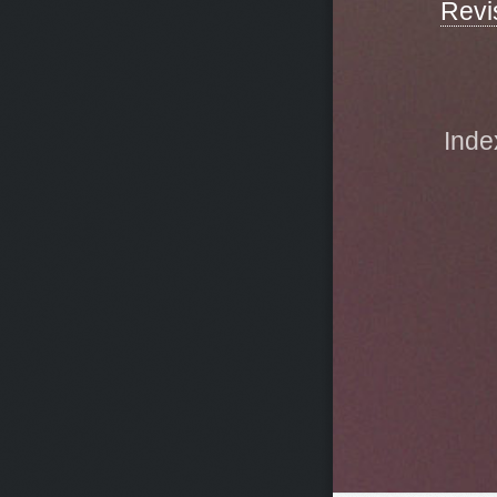
Revi
Inde