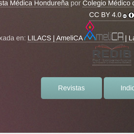
sta Médica Hondureña
por
Colegio Médico
CC BY 4.0
xada en:
LILACS |
AmeliCA
| L
Revistas
Indi