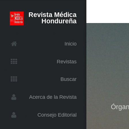
Revista Médica
Hondureña
Inicio
Revistas
Buscar
Acerca de la Revista
Órgano
Consejo Editorial