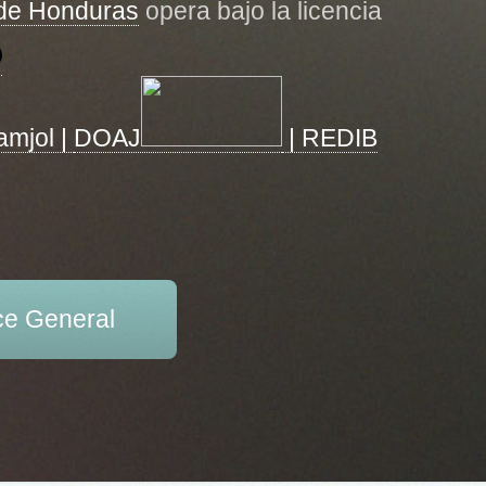
 de Honduras
opera bajo la licencia
amjol |
DOAJ
| REDIB
ce General