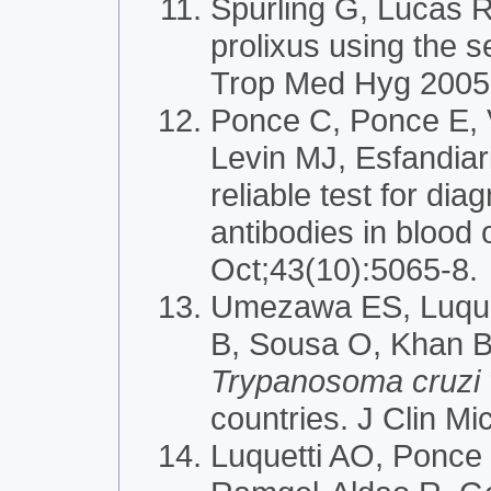
Spurling G, Lucas R
prolixus using the 
Trop Med Hyg 2005;
Ponce C, Ponce E, V
Levin MJ, Esfandiar
reliable test for di
antibodies in blood 
Oct;43(10):5065-8.
Umezawa ES, Luquet
B, Sousa O, Khan B,
Trypanosoma cruzi
countries. J Clin Mi
Luquetti AO, Ponce 