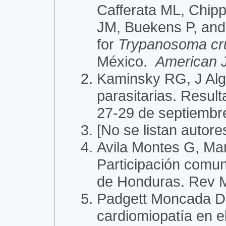
Cafferata ML, Chipp
JM, Buekens P, an
for
Trypanosoma cr
México.
American J
Kaminsky RG, J Alge
parasitarias. Resul
27-29 de septiembr
[No se listan auto
Avila Montes G, Ma
Participación comun
de Honduras. Rev M
Padgett Moncada D,
cardiomiopatía en e