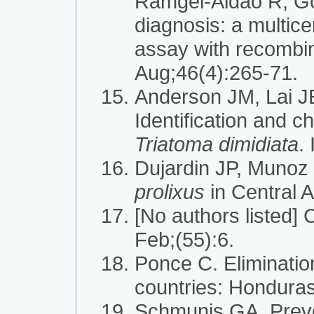
Ramgel-Aldao R, Go
diagnosis: a multic
assay with recombin
Aug;46(4):265-71.
Anderson JM, Lai J
Identification and c
Triatoma dimidiata
.
Dujardin JP, Munoz 
prolixus
in Central 
[No authors listed]
Feb;(55):6.
Ponce C. Eliminatio
countries: Hondura
Schmunis GA. Preve