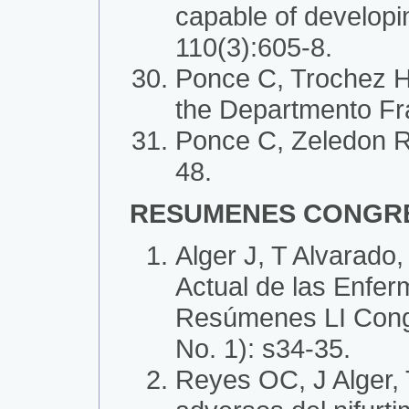
capable of developin
110(3):605-8.
Ponce C, Trochez H,
the Departmento Fr
Ponce C, Zeledon R.
48.
RESUMENES CONGR
Alger J, T Alvarado
Actual de las Enfe
Resúmenes LI Cong
No. 1): s34-35.
Reyes OC, J Alger, 