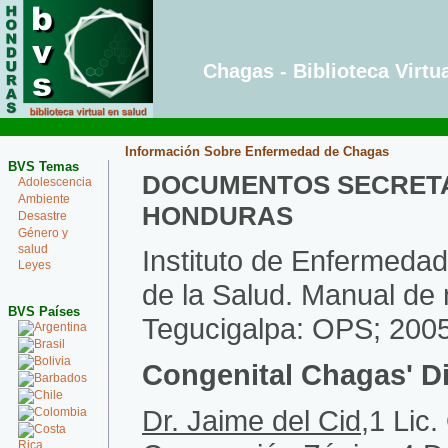
Chagas - Biblioteca Virtu
Información Sobre Enfermedad de Chagas
BVS Temas
DOCUMENTOS SECRETAR
Adolescencia
Ambiente
HONDURAS
Desastre
Género y
salud
Instituto de Enfermedad
Leyes
de la Salud. Manual de 
BVS Países
Tegucigalpa: OPS; 200
Argentina
Brasil
Bolivia
Congenital Chagas' Di
Barbados
Chile
Dr. Jaime del Cid
,1 Lic
Colombia
Costa
Rica