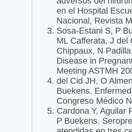
adversos del nifurt
en el Hospital Esc
Nacional, Revista 
Sosa-Estani S, P Bu
ML Cafferata, J de
Chippaux, N Padilla
Disease in Pregnan
Meeting ASTMH 2007
del Cid JH, O Almen
Buekens. Enfermeda
Congreso Médico Na
Cardona Y, Aguilar 
P Buekens. Seropre
atendidas en tres 