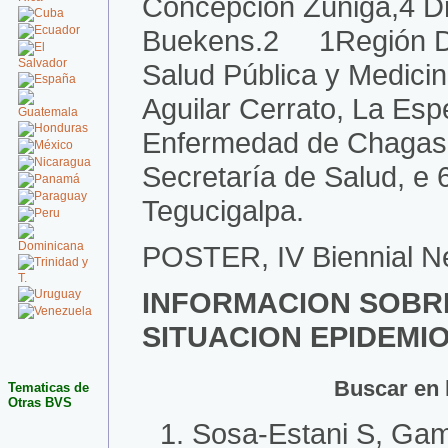
Concepción Zúniga,4 Dr.
Cuba
Ecuador
Buekens.2 1Región Depa
El
Salvador
Salud Pública y Medicin
España
Aguilar Cerrato, La Esp
Guatemala
Honduras
Enfermedad de Chagas, 
México
Nicaragua
Secretaría de Salud, e 
Panamá
Paraguay
Tegucigalpa.
Peru
Dominicana
POSTER, IV Biennial Ne
Trinidad y
T.
INFORMACION SOBR
Uruguay
Venezuela
SITUACION EPIDEMI
Buscar en 
Tematicas de
Otras BVS
Sosa-Estani S, Gam