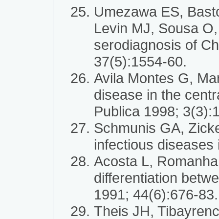
Umezawa ES, Basto
Levin MJ, Sousa O, 
serodiagnosis of Ch
37(5):1554-60.
Avila Montes G, Ma
disease in the cent
Publica 1998; 3(3):
Schmunis GA, Zicker
infectious diseases
Acosta L, Romanha 
differentiation bet
1991; 44(6):676-83.
Theis JH, Tibayren