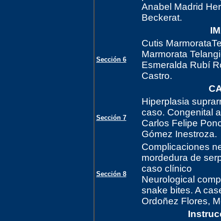
Anabel Madrid He
Beckerat.
I
Cutis MarmorataTe
Marmorata Telangi
Sección 6
Esmeralda Rubí R
Castro.
CA
Hiperplasia suprar
caso. Congenital a
Sección 7
Carlos Felipe Pon
Gómez Inestroza.
Complicaciones ne
mordedura de serp
caso clínico
Sección 8
Neurological comp
snake bites. A case
Ordoñez Flores, M
Instru