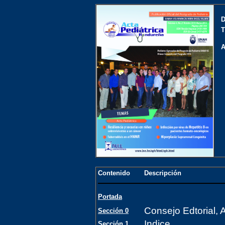
D
T
A
Contenido
Descripción
Portada
Consejo Edtorial, 
Sección 0
Indice
Sección 1