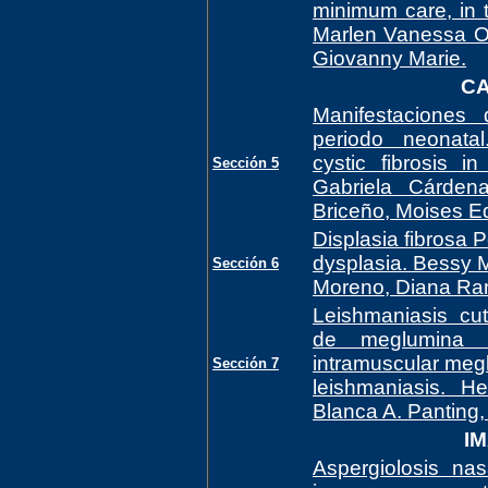
minimum care, in t
Marlen Vanessa Or
Giovanny Marie.
CA
Manifestaciones 
periodo neonatal
cystic fibrosis i
Sección 5
Gabriela Cárdena
Briceño, Moises E
Displasia fibrosa P
dysplasia. Bessy M
Sección 6
Moreno, Diana Ra
Leishmaniasis cut
de meglumina in
intramuscular meg
Sección 7
leishmaniasis. H
Blanca A. Panting,
I
Aspergiolosis nas