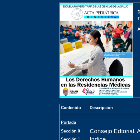
D
T
A
Contenido
Descripción
Portada
Consejo Edtorial, 
Sección 0
Indice
Sección 1