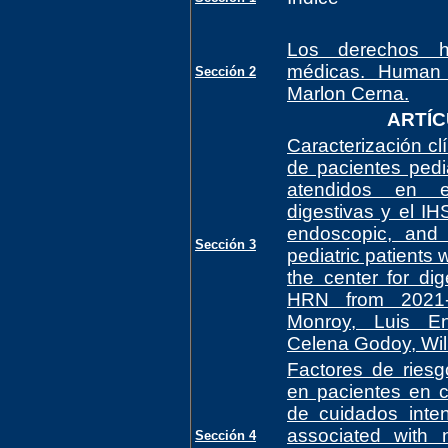
Los derechos h
médicas. Human r
Sección 2
Marlon Cerna.
ARTÍC
Caracterización cl
de pacientes pediá
atendidos en e
digestivas y el I
endoscopic, and h
Sección 3
pediatric patients 
the center for di
HRN from 2021-
Monroy, Luis En
Celena Godoy, Wil
Factores de ries
en pacientes en 
de cuidados inten
associated with 
Sección 4