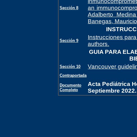
inmunocomprometid
an immunocompromi
Sección 8
Adalberto Medina 
Banegas, Mauricio 
INSTRUCC
Instrucciones para 
Sección 9
authors.
GUIA PARA ELA
BI
Vancouver guidelin
Sección 10
Contraportada
Acta Pediátrica Ho
Documento
Completo
Septiembre 2022.