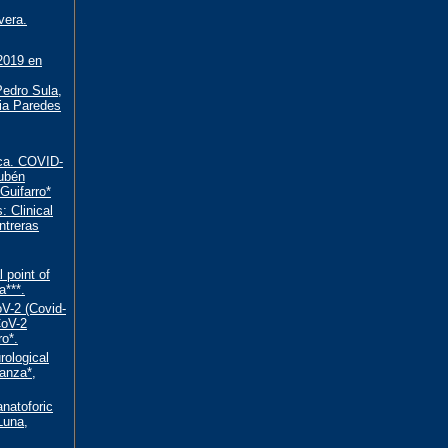
vera.
 2019 en
Pedro Sula,
ia Paredes
ica. COVID-
Rubén
Guifarro*
 Clinical
ntreras
point of
a***.
V-2 (Covid-
CoV-2
ro*.
rological
ranza*,
natoforic
Luna,