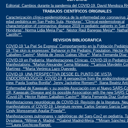
Editorial: Cambios durante la pandemia del COVID-19. David Mendoza Ri
TRABAJOS CIENTÍFICOS ORIGINALES
Caracterización clínico-epidemiológica de la enfermedad por coronavirus
edad pediátrica en San Pedro Sula, Honduras”. “Clinical-epidemiological
characterization of coronavirus disease 2019 in pediatric patients in San 
Honduras”. Norma Lidia Mejía Paz*, Néstor Raúl Banegas Mejía**, Nathal
Castillo**.
REVISION BIBLIOGRAFICA
COVID-19 “La Piel Se Expresa” Comportamiento en la Población Pediátr
19 “The skin is expresses” Behavior in the Pediatric Population. Héctor 
Caballero Castro*, Melida de Jesús Galeas Oliva**, María Fernanda Díaz 
COVID-19 en Pediatría: Manifestaciones Clínicas. COVID-19 in Pediatrics:
Manifestations. *Marlon Alexander Cerna Márquez, **Larissa Maydelin Co
Martínez, **María Verónica Lazo Quevedo.
COVID-19, UNA PERSPECTIVA DESDE EL PUNTO DE VISTA
ENDOCRINOLÓGICO. COVID-19, A perspective from the endocrinological 
view. Paola Sophia Bonilla*, Jenny Jackeline Romero**, Iliana Beatriz Arit
Enfermedad de Kawasaki y su posible Asociación con el Nuevo SARS-Co
19). Kawasaki Disease and its possible Association with the new SARS 
(Covid-19). Héctor Rubén Caballero Castro**, María Fernanda Díaz Guifar
Manifestaciones neurológicas de COVID-19. Revisión de la literatura. Neu
manifestations of COVID-19. Literature review. Carlos Genaro Garcia Car
Cindy Monsserrath Aguilar Pineda**.
Manifestaciones pulmonares y radiológicas del Sars-Cov2 en pediatría. Ta
Dysplasia. *Wilmer A. Madrid, **Gabriel Madrid-Mejía, **Miriam Sánchez 
****Laura Gochicoa-Rangel.