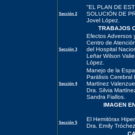
"EL PLAN DE ES
SOLUCIÓN DE PRO
Sección 2
Jovel López.
TRABAJOS C
Efectos Adversos y 
Centro de Atención
del Hospital Nacion
Sección 3
Leñar Wilson Valie
López.
Manejo de la Espa
Parálisis Cerebral 
Martínez Valenzue
Sección 4
Dra. Silvia Martín
Sandra Fiallos.
IMAGEN EN
El Hemitórax Hiperl
Sección 5
Dra. Emily Tróchez
CA