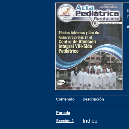
D
T
A
Contenido
Descripción
Portada
Indice
Sección 1