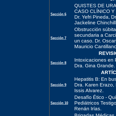
QUISTES DE UR
CASO CLÍNICO Y 
Sección 6
Dr. Yefri Pineda, 
Jackeline Chinchill
Obstrucción súbita
secundaria a Carc
Sección 7
un caso. Dr. Oscar 
Mauricio Cantillano
REVIS
Intoxicaciones en P
Sección 8
Dra. Gina Grande.
ARTÍC
Hepatitis B: En b
Dra. Karen Erazo,
Sección 9
Issis Alvarez.
Desafío Ético - Qu
Pediátricos Testig
Sección 10
Renán Irías.
Brigadas Médicas d